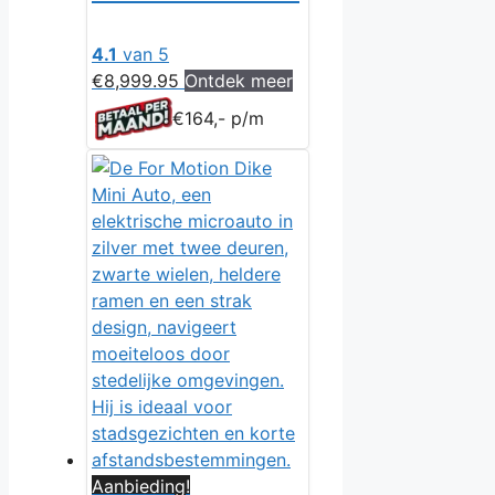
4.1
van 5
€
8,999.95
Ontdek meer
€164,- p/m
Aanbieding!