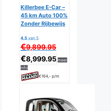
Killerbee E-Car –
45 km Auto 100%
Zonder Rijbewijs
4.5
van 5
Oorspronkelijke
€
9,899.95
prijs
was:
Huidige
€
8,999.95
meer
€9,899.95.
prijs
is:
info
€8,999.95.
€164,- p/m