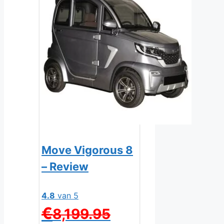
Move Vigorous 8
– Review
4.8
van 5
Oorspronkelijke
€
8,199.95
prijs