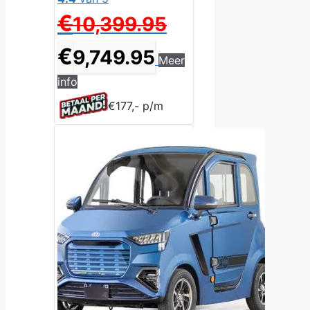
Oorspronkelijke
€
10,399.95
prijs
Huidige
was:
€
9,749.95
Meer
prijs
€10,399.95.
is:
info
€9,749.95.
€177,- p/m