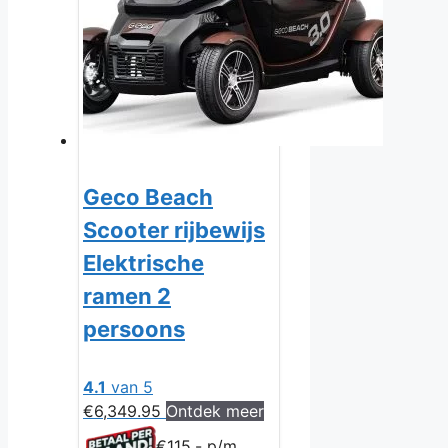
Geco Beach
Scooter rijbewijs
Elektrische
ramen 2
persoons
4.1
van 5
€
6,349.95
Ontdek meer
€115,- p/m