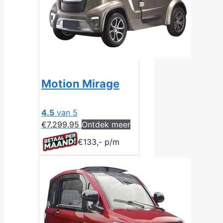
Motion Mirage
4.5
van 5
€
7,299.95
Ontdek meer
€133,- p/m