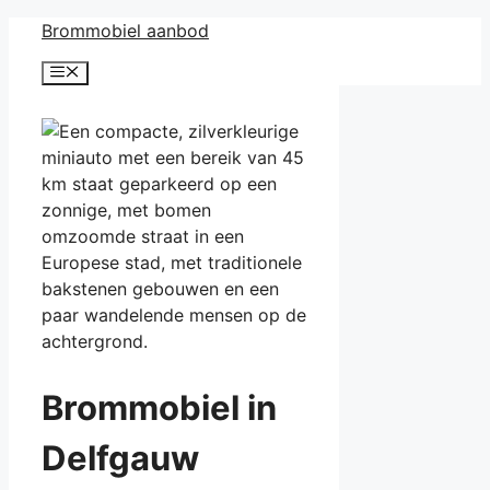
Ga
Brommobiel aanbod
naar
Menu
de
inhoud
Brommobiel in
Delfgauw