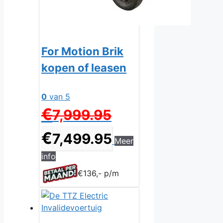
For Motion Brik
kopen of leasen
0
van 5
Oorspronkelijke
€
7,999.95
prijs
was:
Huidige
€
7,499.95
Meer
€7,999.95.
prijs
is:
info
€7,499.95.
€136,- p/m