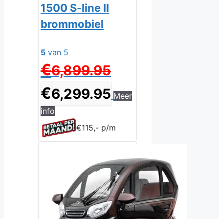
1500 S-line II
brommobiel
5
van 5
Oorspronkelijke
€
6,899.95
prijs
was:
Huidige
€
6,299.95
Meer
€6,899.95.
prijs
is:
info
€6,299.95.
€115,- p/m