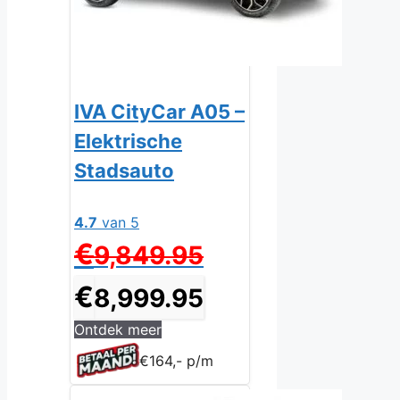
IVA CityCar A05 –
Elektrische
Stadsauto
4.7
van 5
Oorspronkelijke
€
9,849.95
prijs
was:
Huidige
€
8,999.95
€9,849.95.
prijs
is:
Ontdek meer
€8,999.95.
€164,- p/m