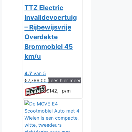
TTZ Electric
Invalidevoertuig
– Rijbewijsvrije
Overdekte
Brommobiel 45
km/u
4.7
van 5
€
7,799.00
Lees hier meer
€142,- p/m