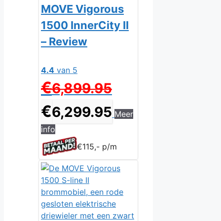
MOVE Vigorous
1500 InnerCity II
– Review
4.4
van 5
Oorspronkelijke
€
6,899.95
prijs
was:
Huidige
€
6,299.95
Meer
€6,899.95.
prijs
is:
info
€6,299.95.
€115,- p/m