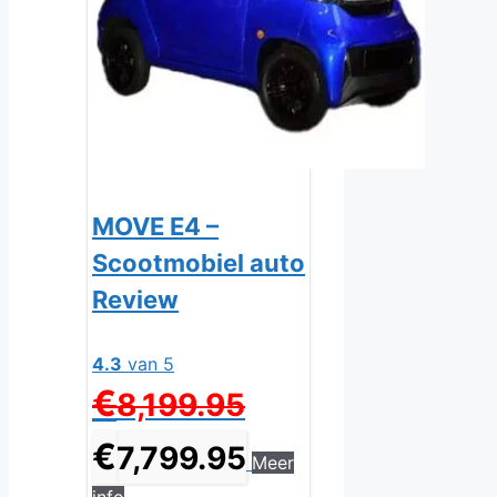
MOVE E4 –
Scootmobiel auto
Review
4.3
van 5
Oorspronkelijke
€
8,199.95
prijs
was:
Huidige
€
7,799.95
Meer
€8,199.95.
prijs
is:
info