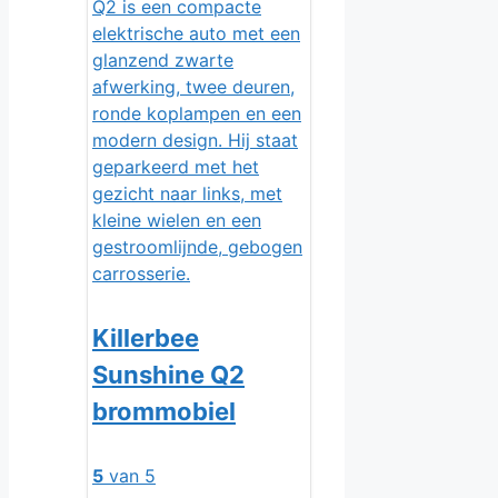
Killerbee
Sunshine Q2
brommobiel
5
van 5