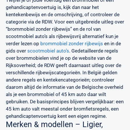
Twijfel je of jouw voertuig een brommobiel of een
gehandicaptenvoertuig is, kijk dan naar het
kentekenbewijs en de omschrijving, of controleer de
categorie via de RDW. Voor een uitgebreide uitleg over
“brommobiel zonder rijbewijs” en de rol van
scootmobiel auto’s als rijbewijsvrij alternatief kun je
verder lezen op
brommobiel zonder rijbewijs
en in de
gids over
scootmobiel auto’s
. Gedetailleerde regels
over brommobielen vind je op de website van de
Rijksoverheid; de RDW geeft daarnaast uitleg over de
verschillende rijbewijscategorieën. In België gelden
andere regels en kentekencategorieën; controleer
daarom altijd de informatie van de Belgische overheid
als je een brommobiel of 45 km auto daar wilt
gebruiken. De basisprincipes blijven vergelijkbaar: een
45 km auto valt meestal onder bromfietsregels, een
gehandicaptenvoertuig kent een eigen regime.
Merken & modellen – Ligier,