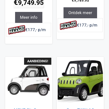
€
€
9,749.95
9,749.95
van 5
Ontdek meer
Meer info
€177,- p/m
€177,- p/m
AANBIEDING!