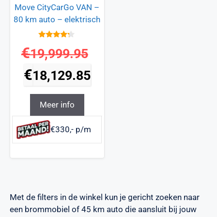
Move CityCarGo VAN –
80 km auto – elektrisch
4.1
€
19,999.95
van 5
€
18,129.85
Meer info
€330,- p/m
Met de filters in de winkel kun je gericht zoeken naar
een brommobiel of 45 km auto die aansluit bij jouw