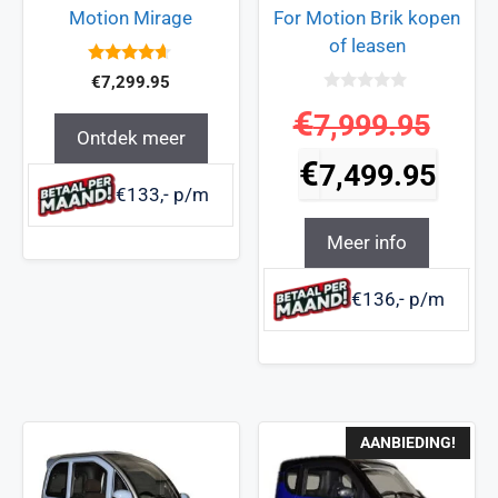
Motion Mirage
For Motion Brik kopen
of leasen
4.5
€
7,299.95
van 5
0
€
7,999.95
v
a
Ontdek meer
n
€
5
7,499.95
€133,- p/m
Meer info
€136,- p/m
AANBIEDING!