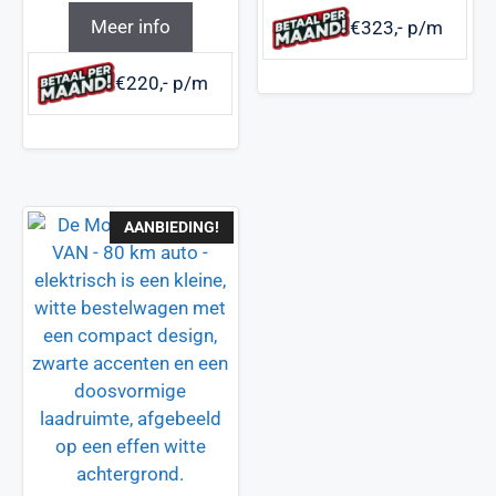
Meer info
€323,- p/m
€220,- p/m
AANBIEDING!