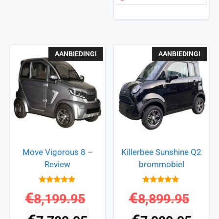
AANBIEDING!
AANBIEDING!
Move Vigorous 8 –
Killerbee Sunshine Q2
Review
brommobiel
4.8
5
€
€
8,199.95
8,899.95
van 5
van 5