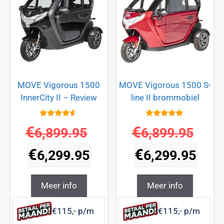
MOVE Vigorous 1500
MOVE Vigorous 1500 S-
InnerCity II – Review
line II brommobiel
4.4
5
€
€
6,899.95
6,899.95
van 5
van 5
€
€
6,299.95
6,299.95
Meer info
Meer info
€115,- p/m
€115,- p/m