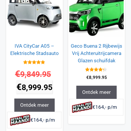
IVA CityCar A05 –
Geco Buena 2 Rijbewijs
Elektrische Stadsauto
Vrij Achteruitrijcamera
Glazen schuifdak
4.7
€
9,849.95
van 5
4.1
€
8,999.95
van 5
€
8,999.95
Ontdek meer
Ontdek meer
€164,- p/m
€164,- p/m