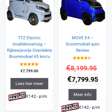
TTZ Electric
MOVE E4 –
Invalidevoertuig –
Scootmobiel auto
Rijbewijsvrije Overdekte
Review
Brommobiel 45 km/u
4.3
€
8,199.95
van 5
4.7
€
7,799.00
van 5
€
7,799.95
Lees hier meer
Meer info
€142,- p/m
€142,- p/m