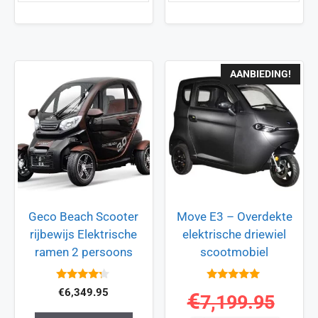
AANBIEDING!
Geco Beach Scooter
Move E3 – Overdekte
rijbewijs Elektrische
elektrische driewiel
ramen 2 persoons
scootmobiel
4.1
5
€
6,349.95
€
7,199.95
van 5
van 5