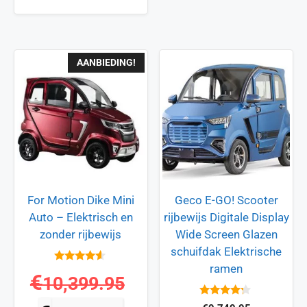
AANBIEDING!
For Motion Dike Mini
Geco E-GO! Scooter
Auto – Elektrisch en
rijbewijs Digitale Display
zonder rijbewijs
Wide Screen Glazen
schuifdak Elektrische
ramen
4.4
€
10,399.95
van 5
4.1