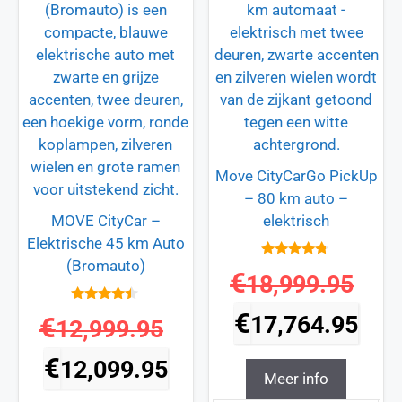
Move CityCarGo PickUp
– 80 km auto –
MOVE CityCar –
elektrisch
Elektrische 45 km Auto
(Bromauto)
4.6
€
18,999.95
van 5
4.3
€
17,764.95
€
12,999.95
van 5
€
12,099.95
Meer info