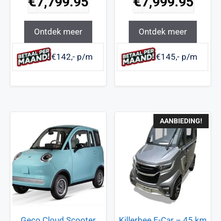
€
€
7,799.95
7,999.95
Ontdek meer
Ontdek meer
€142,- p/m
€145,- p/m
AANBIEDING!
Geco Cloud Scooter
Killerbee E-Car – 45 km