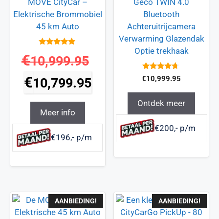
MOVE CityCar –
Geco TWIN 4.0
Elektrische Brommobiel
Bluetooth
45 km Auto
Achteruitrijcamera
Verwarming Glazendak
Optie trekhaak
5
€
10,999.95
van 5
4.5
€
€
10,999.95
10,799.95
van 5
Ontdek meer
Meer info
€200,- p/m
€196,- p/m
AANBIEDING!
AANBIEDING!