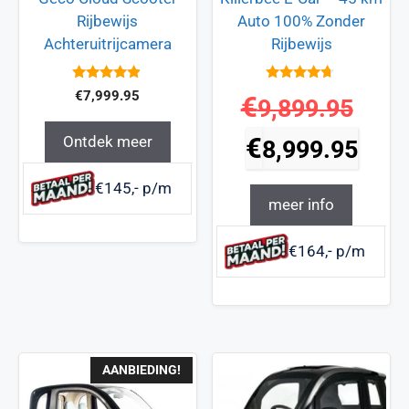
Rijbewijs
Auto 100% Zonder
Achteruitrijcamera
Rijbewijs
4.7
4.5
€
7,999.95
€
9,899.95
van 5
van 5
Ontdek meer
€
8,999.95
€145,- p/m
meer info
€164,- p/m
AANBIEDING!