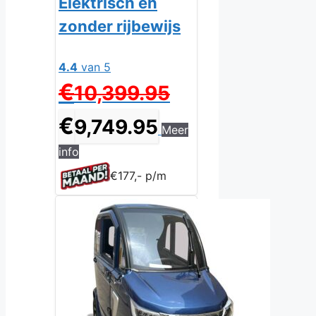
Elektrisch en
zonder rijbewijs
4.4
van 5
Oorspronkelijke
€
10,399.95
prijs
Huidige
was:
€
9,749.95
Meer
prijs
€10,399.95.
is:
info
€9,749.95.
€177,- p/m