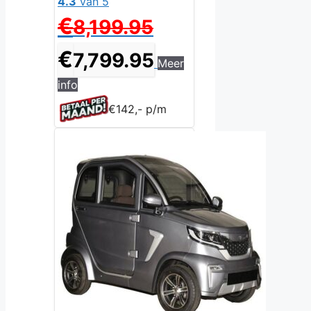
4.3
van 5
Oorspronkelijke
€
8,199.95
prijs
was:
Huidige
€
7,799.95
Meer
€8,199.95.
prijs
is:
info
€7,799.95.
€142,- p/m