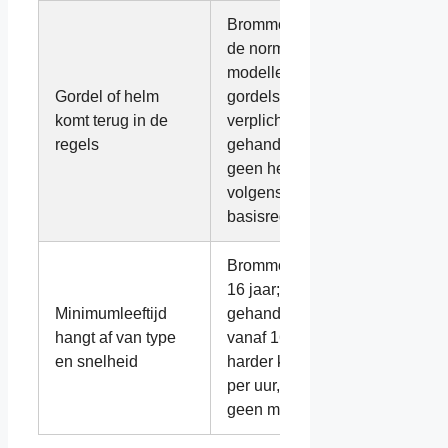
Brommobiel: gordel is
de norm en bij open
modellen zonder
Gordel of helm
gordels kan een helm
komt terug in de
verplicht zijn;
regels
gehandicaptenvoertuig:
geen helmplicht
volgens de
basisregels.
Brommobiel: minimaal
16 jaar;
Minimumleeftijd
gehandicaptenvoertuig:
hangt af van type
vanaf 16 jaar als het
en snelheid
harder kan dan 10 km
per uur, anders is er
geen minimumleeftijd.