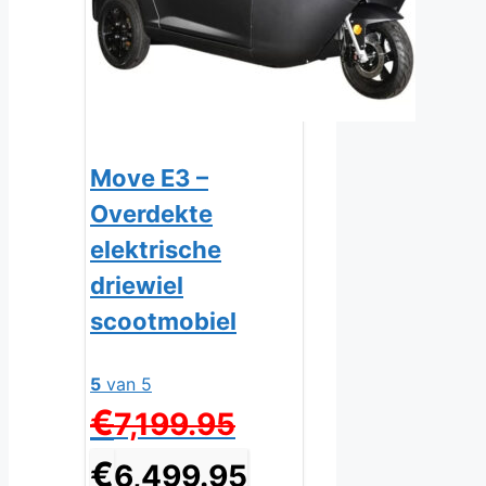
Move E3 –
Overdekte
elektrische
driewiel
scootmobiel
5
van 5
Oorspronkelijke
€
7,199.95
prijs
was:
Huidige
€
6,499.95