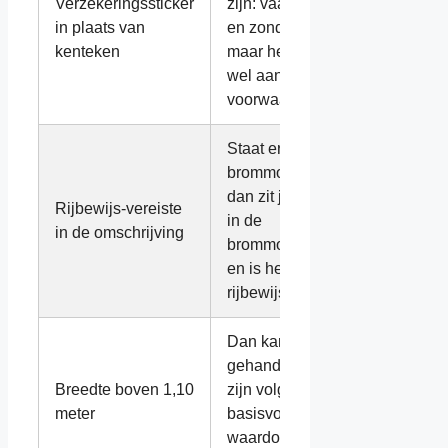
Verzekeringssticker
zijn: vaak rijbewijsvrij
in plaats van
en zonder kenteken,
kenteken
maar het voertuig moet
wel aan de
voorwaarden voldoen.
Staat er AM of
brommobielrijbewijs:
dan zit je vrijwel zeker
Rijbewijs-vereiste
in de
in de omschrijving
brommobielcategorie
en is het niet
rijbewijsvrij.
Dan kan het geen
gehandicaptenvoertuig
Breedte boven 1,10
zijn volgens de
meter
basisvoorwaarden,
waardoor rijbewijsvrij