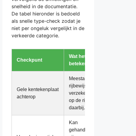
snelheid in de documentatie.
De tabel hieronder is bedoeld
als snelle type-check zodat je
niet per ongeluk vergelijkt in de
verkeerde categorie.
Wat het meestal
Checkpunt
betekent
Meestal brommobiel:
rijbewijs AM, WA-
Gele kentekenplaat
verzekering en rijden
achterop
op de rijbaan horen
daarbij.
Kan
gehandicaptenvoertuig