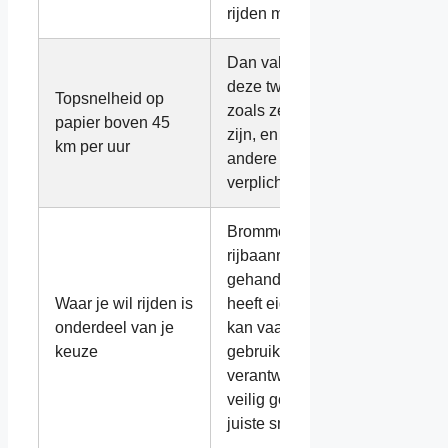
rijden meestal afvalt.
Dan valt het niet in
deze twee categorieën
Topsnelheid op
zoals ze hier bedoeld
papier boven 45
zijn, en gelden er
km per uur
andere regels en
verplichtingen.
Brommobiel volgt de
rijbaanregels; een
gehandicaptenvoertuig
Waar je wil rijden is
heeft eigen regels en
onderdeel van je
kan vaak meer plekken
keuze
gebruiken, maar je blijft
verantwoordelijk voor
veilig gedrag en de
juiste snelheid.