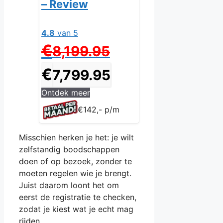
– Review
4.8
van 5
Oorspronkelijke
€
8,199.95
prijs
was:
Huidige
€
7,799.95
€8,199.95.
prijs
is:
Ontdek meer
€7,799.95.
€142,- p/m
Misschien herken je het: je wilt
zelfstandig boodschappen
doen of op bezoek, zonder te
moeten regelen wie je brengt.
Juist daarom loont het om
eerst de registratie te checken,
zodat je kiest wat je echt mag
rijden.