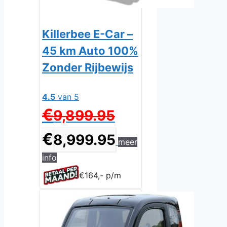
Killerbee E-Car –
45 km Auto 100%
Zonder Rijbewijs
4.5
van 5
Oorspronkelijke
€
9,899.95
prijs
was:
Huidige
€
8,999.95
meer
€9,899.95.
prijs
is:
info
€8,999.95.
€164,- p/m