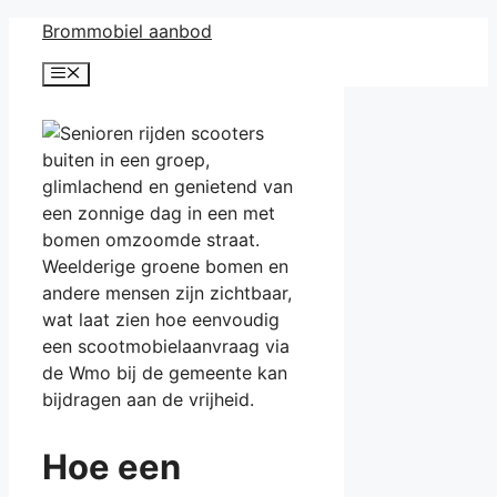
Ga
Brommobiel aanbod
naar
Menu
de
inhoud
Hoe een