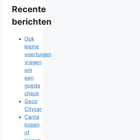
Recente
berichten
Ook
kleine
voertuigen
vragen
om
een
goede
check
Geco
Citycar
Canta
kopen
of