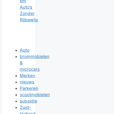
km
Auto’s
Zonder
Rijbewijs
Auto
brommobielen
&
microcars
Merken
nieuws
Parkeren
scootmobielen
subsidie
Zuid-
Holland