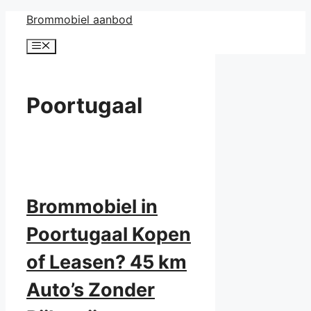
Ga
Brommobiel aanbod
naar
Menu
de
inhoud
Poortugaal
Brommobiel in
Poortugaal Kopen
of Leasen? 45 km
Auto’s Zonder