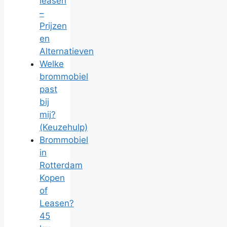
leasen
–
Prijzen
en
Alternatieven
Welke
brommobiel
past
bij
mij?
(Keuzehulp)
Brommobiel
in
Rotterdam
Kopen
of
Leasen?
45