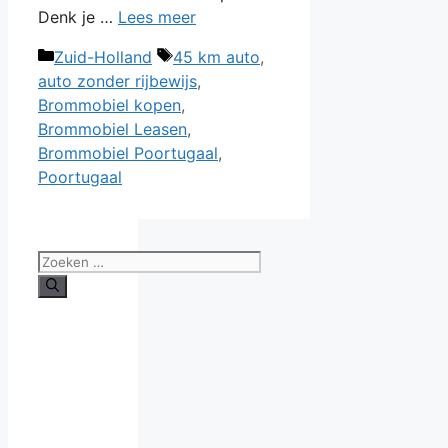
Denk je …
Lees meer
Categorieën
Tags
Zuid-Holland
45 km auto
,
auto zonder rijbewijs
,
Brommobiel kopen
,
Brommobiel Leasen
,
Brommobiel Poortugaal
,
Poortugaal
Zoek
naar: