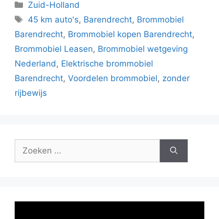
Categorieën
Zuid-Holland
Tags
45 km auto's
,
Barendrecht
,
Brommobiel
Barendrecht
,
Brommobiel kopen Barendrecht
,
Brommobiel Leasen
,
Brommobiel wetgeving
Nederland
,
Elektrische brommobiel
Barendrecht
,
Voordelen brommobiel
,
zonder
rijbewijs
Zoek
naar: