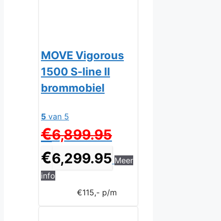
MOVE Vigorous
1500 S-line II
brommobiel
5
van 5
Oorspronkelijke
€
6,899.95
prijs
was:
Huidige
€
6,299.95
Meer
€6,899.95.
prijs
is:
info
€6,299.95.
€115,- p/m