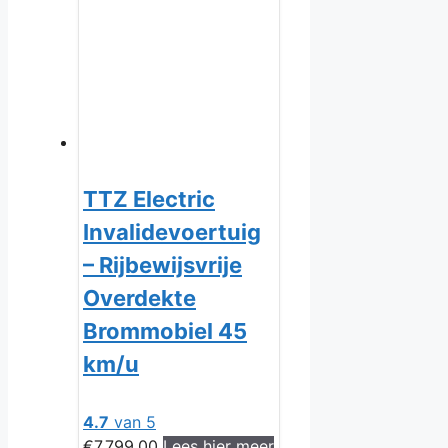
TTZ Electric
Invalidevoertuig
– Rijbewijsvrije
Overdekte
Brommobiel 45
km/u
4.7
van 5
€
7,799.00
Lees hier meer