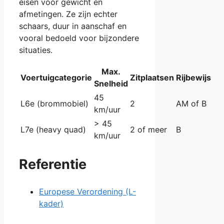
eisen voor gewicht en
afmetingen. Ze zijn echter
schaars, duur in aanschaf en
vooral bedoeld voor bijzondere
situaties.
Max.
Voertuigcategorie
Zitplaatsen
Rijbewijs
Snelheid
45
L6e (brommobiel)
2
AM of B
km/uur
> 45
L7e (heavy quad)
2 of meer
B
km/uur
Referentie
Europese Verordening (L-
kader)