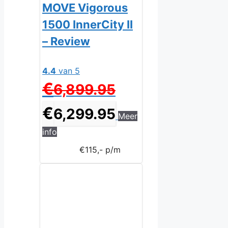
MOVE Vigorous
1500 InnerCity II
– Review
4.4
van 5
Oorspronkelijke
€
6,899.95
prijs
was:
Huidige
€
6,299.95
Meer
€6,899.95.
prijs
is:
info
€6,299.95.
€115,- p/m