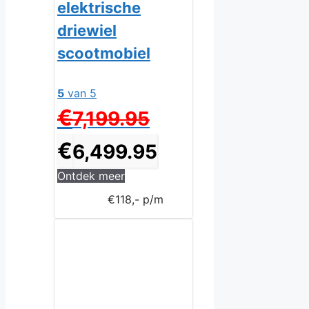
elektrische
driewiel
scootmobiel
5
van 5
Oorspronkelijke
€
7,199.95
prijs
was:
Huidige
€
6,499.95
€7,199.95.
prijs
is:
Ontdek meer
€6,499.95.
€118,- p/m