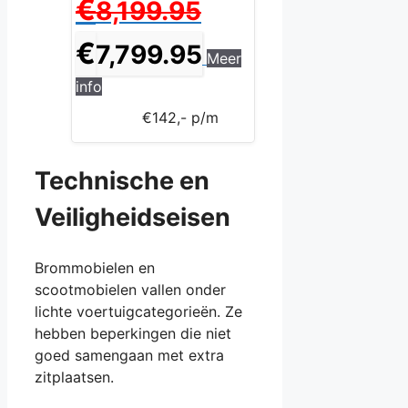
€
8,199.95
prijs
was:
Huidige
€
7,799.95
Meer
€8,199.95.
prijs
is:
info
€7,799.95.
€142,- p/m
Technische en
Veiligheidseisen
Brommobielen en
scootmobielen vallen onder
lichte voertuigcategorieën. Ze
hebben beperkingen die niet
goed samengaan met extra
zitplaatsen.