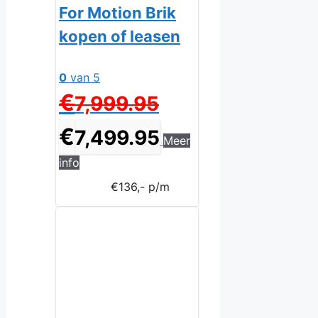
For Motion Brik
kopen of leasen
0
van 5
Oorspronkelijke
€
7,999.95
prijs
was:
Huidige
€
7,499.95
Meer
€7,999.95.
prijs
is:
info
€7,499.95.
€136,- p/m