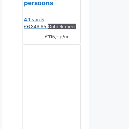
persoons
4.1
van 5
€
6,349.95
Ontdek meer
€115,- p/m