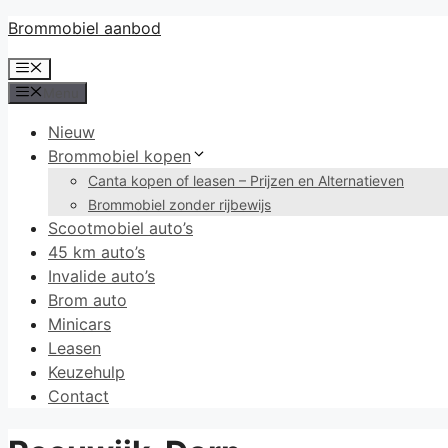
Ga
Brommobiel aanbod
naar
Menu
de
Menu
inhoud
Nieuw
Brommobiel kopen
Canta kopen of leasen – Prijzen en Alternatieven
Brommobiel zonder rijbewijs
Scootmobiel auto’s
45 km auto’s
Invalide auto’s
Brom auto
Minicars
Leasen
Keuzehulp
Contact