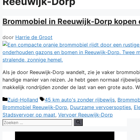
Reeuwijk-Dorp
Brommobiel in Reeuwijk-Dorp kopen o
door
Harrie de Groot
Als je door Reeuwijk-Dorp wandelt, zie je vaker brommobie
handige manier van reizen. Je hebt geen normaal rijbewijs n
makkelijk rondrijden zonder de last van een grote auto.
Categorieën
Tags
Zuid-Holland
45 km auto's zonder rijbewijs
,
Brommobi
Brommobiel Reeuwijk-Dorp
,
Duurzame vervoersopties
,
El
Stadsvervoer op maat
,
Vervoer Reeuwijk-Dorp
Zoek
naar: