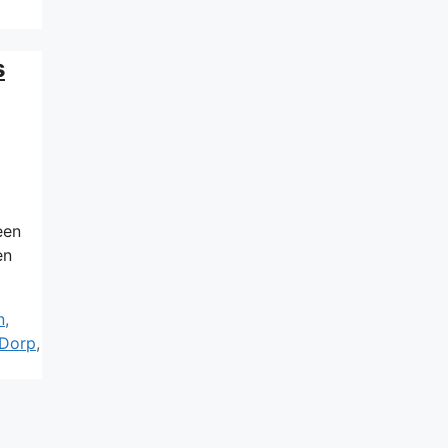
s
een
en
n
,
-Dorp
,