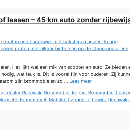
f leasen – 45 km auto zonder rijbewij
len. Het lijkt wel een mix van scooter en auto. Ze bieden 
odig, wat leuk is. Dit is vooral fijn voor ouderen. Zij kunn
 Waarom zijn brommobielen zo …
Lees meer
el dealer Reeuwijk
,
Brommobiel kopen
,
Brommobiel Lease
ektrische Brommobiel
,
Mobiliteit zonder rijbewijs
,
Reeuwijk